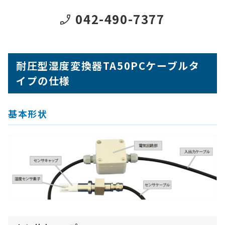
042-490-7377
耐圧型湿度変換器TA50PC
ケーブルタ
イプ
の仕様
基本形状