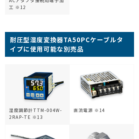
ACアダプタ接続用端子加
工 ※12
耐圧型湿度変換器TA50PC
ケーブルタ
イプ
に使用可能な別売品
湿度調節計TTM-004W-
直流電源 ※14
2RAP-TE ※13