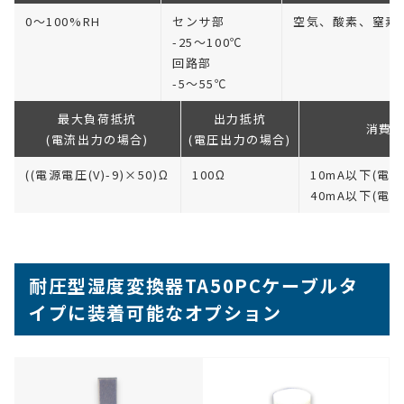
0〜100%RH
センサ部
空気、酸素、窒素
-25～100℃
回路部
-5～55℃
最大負荷抵抗
出力抵抗
消費
(電流出力の場合)
(電圧出力の場合)
((電源電圧(V)-9)×50)Ω
100Ω
10mA以下(電
40mA以下(電
耐圧型湿度変換器TA50PC
ケーブルタ
イプ
に装着可能なオプション