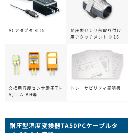
ACアダプタ ※15
耐圧型センサ部取り付け
用アタッチメント ※16
交換用湿度センサ素子TI-
トレ－サビリティ証明書
A,TI-A-BH等
耐圧型湿度変換器TA50PC
ケーブルタ