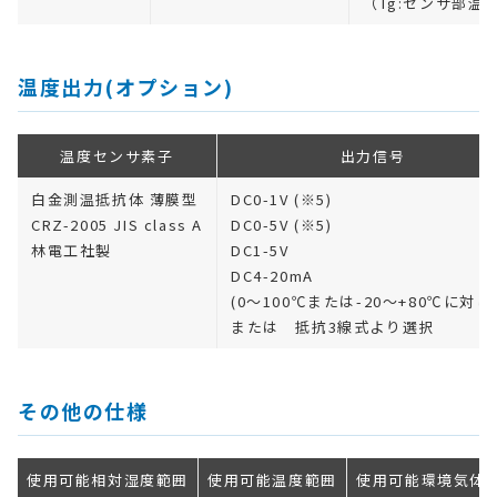
（Tg:センサ部温
温度出力(オプション)
温度センサ素子
出力信号
白金測温抵抗体 薄膜型
DC0-1V (※5)
CRZ-2005 JIS class A
DC0-5V (※5)
林電工社製
DC1-5V
DC4-20mA
(0～100℃または-20～+80℃に対し
または 抵抗3線式より選択
その他の仕様
使用可能相対湿度範囲
使用可能温度範囲
使用可能環境気体(