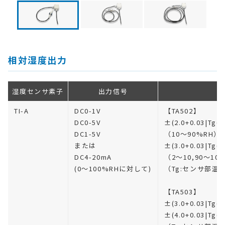
相対湿度出力
湿度センサ素子
出力信号
TI-A
DC0-1V
【TA502】
DC0-5V
±(2.0+0.03|Tg(
DC1-5V
（10〜90%RH）
または
±(3.0+0.03|Tg(
DC4-20mA
（2〜10,90〜10
(0〜100%RHに対して)
（Tg:センサ部温
【TA503】
±(3.0+0.03|Tg
±(4.0+0.03|Tg