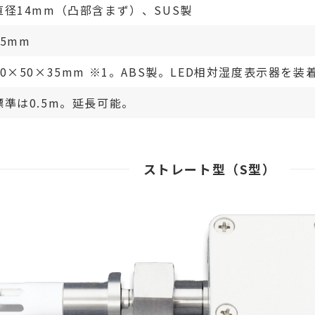
直径14mm（凸部含まず）、SUS製
85mm
50×50×35mm ※1。ABS製。LED相対湿度表示器
標準は0.5m。延長可能。
ストレート型（S型）