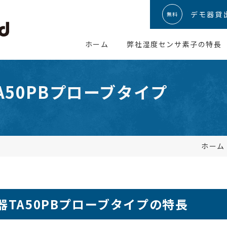
デモ器貸
無料
ホーム
弊社湿度センサ素子の特長
50PB
プローブタイプ
ホーム
TA50PB
プローブタイプ
の特長