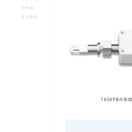
別売品
主な用途
TA50PBの形