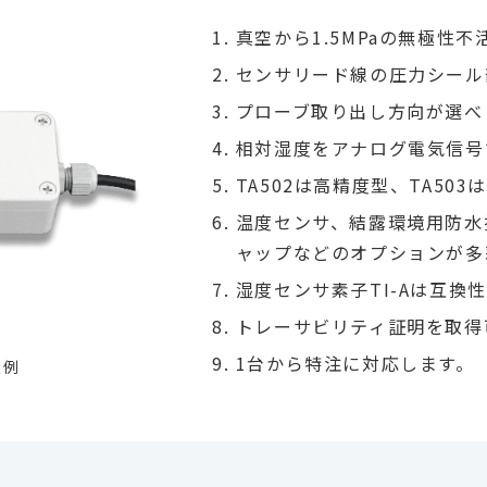
真空から1.5MPaの無極性
センサリード線の圧力シール
プローブ取り出し方向が選べ
相対湿度をアナログ電気信号
TA502は高精度型、TA50
温度センサ、結露環境用防水
ャップなどのオプションが多
湿度センサ素子TI-Aは互
トレーサビリティ証明を取得
1台から特注に対応します。
状例