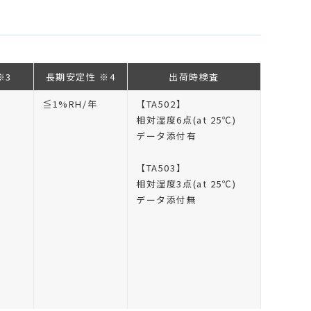
※3
長期安定性 ※4
出荷時検査
≦1%RH/年
【TA502】
相対湿度6点(at 25℃)
データ添付有
【TA503】
相対湿度3点(at 25℃)
データ添付無