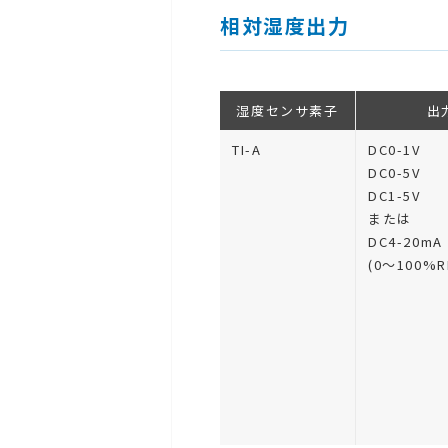
相対湿度出力
湿度センサ素子
出
TI-A
DC0-1V
DC0-5V
DC1-5V
または
DC4-20mA
(0〜100%